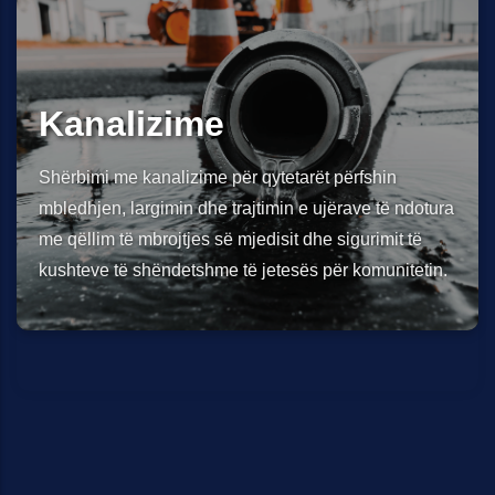
Kanalizime
Shërbimi me kanalizime për qytetarët përfshin
mbledhjen, largimin dhe trajtimin e ujërave të ndotura
me qëllim të mbrojtjes së mjedisit dhe sigurimit të
kushteve të shëndetshme të jetesës për komunitetin.