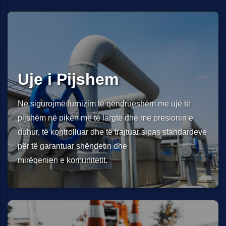
Uje i Pijshem
Ne sigurojmë furnizim të qëndrueshëm me ujë të
pijshëm në pikën më të largtë dhe me presionin e
duhur, të kontrolluar dhe të trajtuar sipas standardeve
për të garantuar shëndetin dhe
mirëqenien e komunitetit.