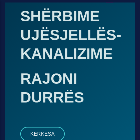
Skip to main content
SHËRBIME
UJËSJELLËS-
KANALIZIME
RAJONI
DURRËS
KERKESA