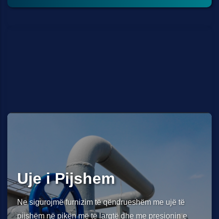
Uje i Pijshem
Ne sigurojmë furnizim të qëndrueshëm me ujë të
pijshëm në pikën më të largtë dhe me presionin e