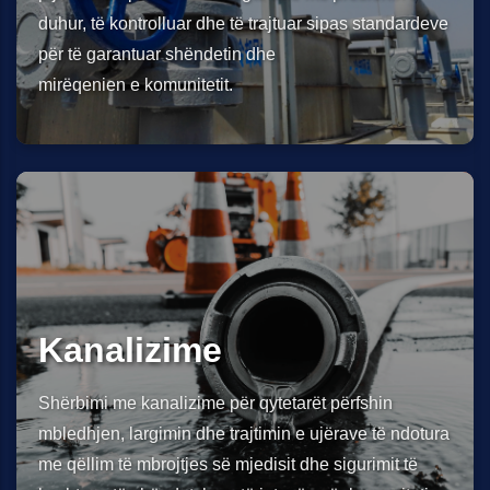
duhur, të kontrolluar dhe të trajtuar sipas standardeve
për të garantuar shëndetin dhe
mirëqenien e komunitetit.
Kanalizime
Shërbimi me kanalizime për qytetarët përfshin
mbledhjen, largimin dhe trajtimin e ujërave të ndotura
me qëllim të mbrojtjes së mjedisit dhe sigurimit të