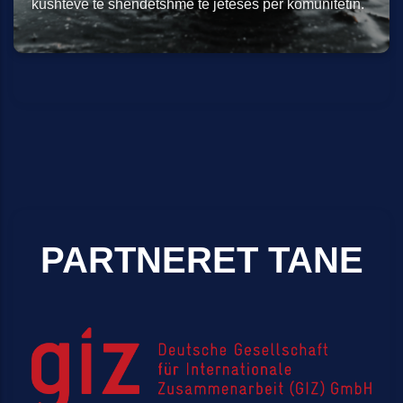
kushteve të shëndetshme të jetesës për komunitetin.
PARTNERET TANE