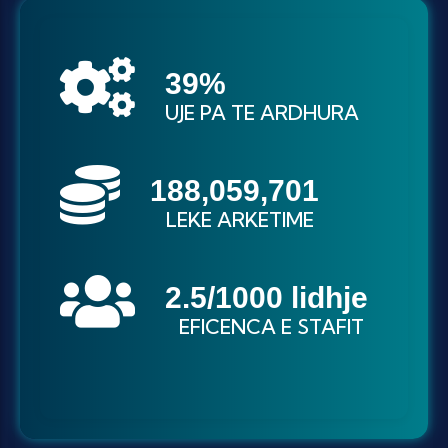
49
%
UJE PA TE ARDHURA
232,835,821
LEKE ARKETIME
3
.5/1000 lidhje
EFICENCA E STAFIT